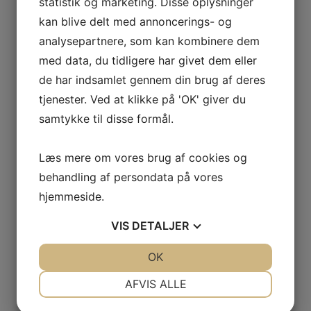
statistik og marketing. Disse oplysninger
kan blive delt med annoncerings- og
analysepartnere, som kan kombinere dem
med data, du tidligere har givet dem eller
de har indsamlet gennem din brug af deres
tjenester. Ved at klikke på 'OK' giver du
samtykke til disse formål.
Selskab
Læs mere om vores brug af cookies og
behandling af persondata på vores
hjemmeside.
VIS
DETALJER
JA
NEJ
OK
JA
NEJ
NØDVENDIGE
PRÆFERENCER
AFVIS ALLE
JA
NEJ
JA
NEJ