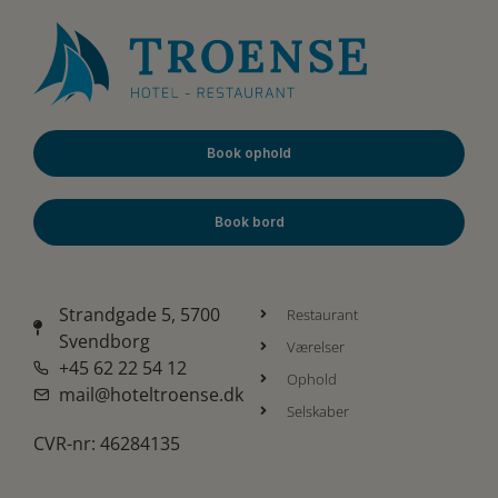
Book ophold
Book bord
Strandgade 5, 5700
Restaurant
Svendborg
Værelser
+45 62 22 54 12
Ophold
mail@hoteltroense.dk
Selskaber
CVR-nr: 46284135